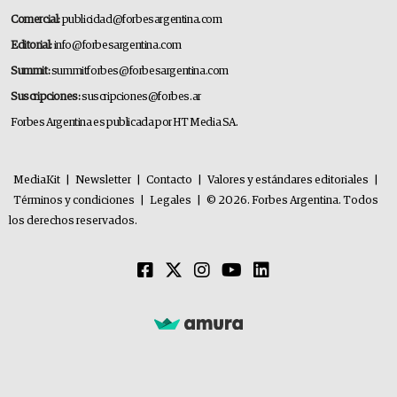
Comercial:
publicidad@forbesargentina.com
Editorial:
info@forbesargentina.com
Summit:
summitforbes@forbesargentina.com
Suscripciones:
suscripciones@forbes.ar
Forbes Argentina es publicada por HT Media SA.
MediaKit
|
Newsletter
|
Contacto
|
Valores y estándares editoriales
|
Términos y condiciones
|
Legales
|
© 2026. Forbes Argentina. Todos
los derechos reservados.