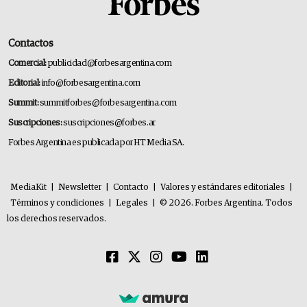
Contactos
Comercial:
publicidad@forbesargentina.com
Editorial:
info@forbesargentina.com
Summit:
summitforbes@forbesargentina.com
Suscripciones:
suscripciones@forbes.ar
Forbes Argentina es publicada por HT Media SA.
MediaKit
|
Newsletter
|
Contacto
|
Valores y estándares editoriales
|
Términos y condiciones
|
Legales
|
© 2026. Forbes Argentina. Todos
los derechos reservados.