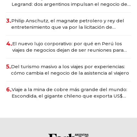
Legrand: dos argentinos impulsan el negocio del
wellness deportivo y el cuidado corporal
3.
Philip Anschutz, el magnate petrolero y rey del
entretenimiento que va por la licitación de
Tecnópolis junto a Fénix
4.
El nuevo lujo corporativo: por qué en Perú los
viajes de negocios dejan de ser reuniones para
convertirse en experiencias transformadoras
5.
Del turismo masivo a los viajes por experiencias:
cómo cambia el negocio de la asistencia al viajero
6.
Viaje a la mina de cobre más grande del mundo:
Escondida, el gigante chileno que exporta US$
14.000 millones anuales