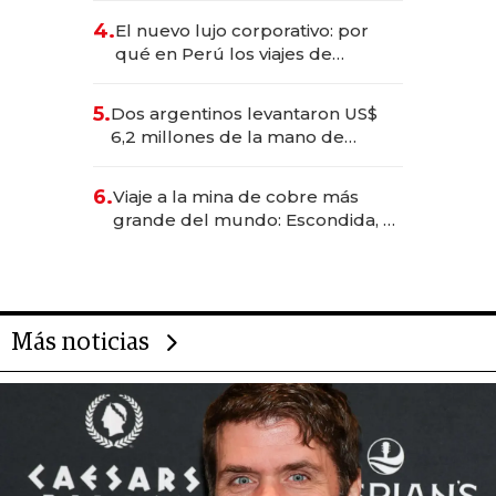
deportivo y el cuidado corporal
4.
El nuevo lujo corporativo: por
qué en Perú los viajes de
negocios dejan de ser reuniones
para convertirse en experiencias
5.
Dos argentinos levantaron US$
transformadoras
6,2 millones de la mano de
Rauch, Englebienne y Woloski
6.
Viaje a la mina de cobre más
grande del mundo: Escondida, el
gigante chileno que exporta US$
14.000 millones anuales
Más noticias