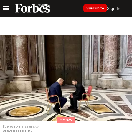
Sign In
Suscribite
TODAY
lideres roma zelensky
@WHITEHOUSE