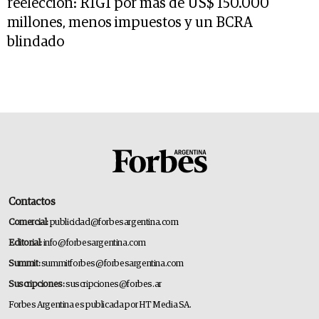
reelección: RIGI por más de US$ 150.000
millones, menos impuestos y un BCRA
blindado
Contactos
Comercial:
publicidad@forbesargentina.com
Editorial:
info@forbesargentina.com
Summit:
summitforbes@forbesargentina.com
Suscripciones:
suscripciones@forbes.ar
Forbes Argentina es publicada por HT Media SA.