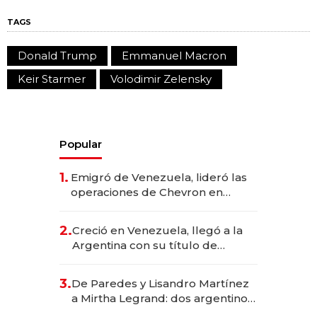
TAGS
Donald Trump
Emmanuel Macron
Keir Starmer
Volodimir Zelensky
Popular
1.
Emigró de Venezuela, lideró las
operaciones de Chevron en
EE.UU. y hoy es la única mujer
CEO en Vaca Muerta
2.
Creció en Venezuela, llegó a la
Argentina con su título de
abogado y construyó un imperio
gastronómico que revoluciona
3.
De Paredes y Lisandro Martínez
las marcas "fast premium"
a Mirtha Legrand: dos argentinos
impulsan el negocio del wellness