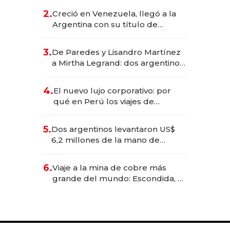
CEO en Vaca Muerta
2.
Creció en Venezuela, llegó a la
Argentina con su título de
abogado y construyó un imperio
gastronómico que revoluciona
3.
De Paredes y Lisandro Martínez
las marcas "fast premium"
a Mirtha Legrand: dos argentinos
impulsan el negocio del wellness
deportivo y el cuidado corporal
4.
El nuevo lujo corporativo: por
qué en Perú los viajes de
negocios dejan de ser reuniones
para convertirse en experiencias
5.
Dos argentinos levantaron US$
transformadoras
6,2 millones de la mano de
Rauch, Englebienne y Woloski
6.
Viaje a la mina de cobre más
grande del mundo: Escondida, el
gigante chileno que exporta US$
14.000 millones anuales