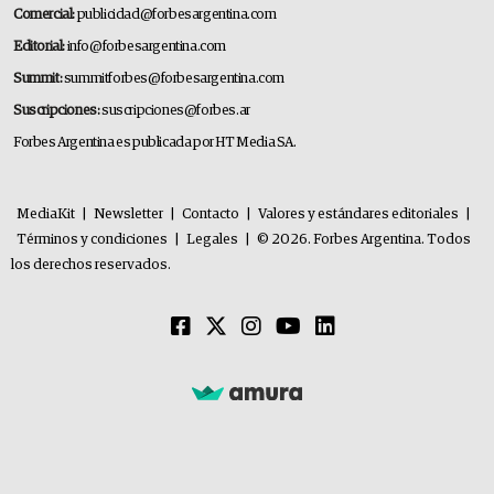
Comercial:
publicidad@forbesargentina.com
Editorial:
info@forbesargentina.com
Summit:
summitforbes@forbesargentina.com
Suscripciones:
suscripciones@forbes.ar
Forbes Argentina es publicada por HT Media SA.
MediaKit
|
Newsletter
|
Contacto
|
Valores y estándares editoriales
|
Términos y condiciones
|
Legales
|
© 2026. Forbes Argentina. Todos
los derechos reservados.