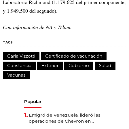
Laboratorio Richmond (1.179.625 del primer componente,
y 1.949.500 del segundo).
Con información de NA y Télam.
TAGS
Carla Vizzotti
Certificado de vacunación
Constancia
Exterior
Gobierno
Salud
Vacunas
Popular
1.
Emigró de Venezuela, lideró las
operaciones de Chevron en
EE.UU. y hoy es la única mujer