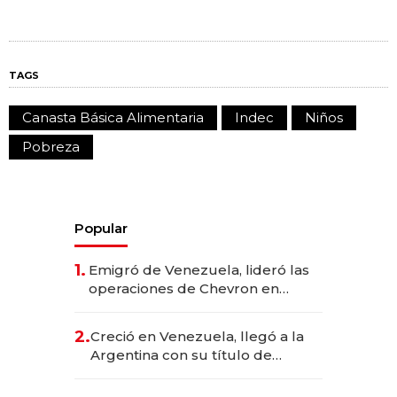
TAGS
Canasta Básica Alimentaria
Indec
Niños
Pobreza
Popular
1.
Emigró de Venezuela, lideró las
operaciones de Chevron en
EE.UU. y hoy es la única mujer
CEO en Vaca Muerta
2.
Creció en Venezuela, llegó a la
Argentina con su título de
abogado y construyó un imperio
gastronómico que revoluciona