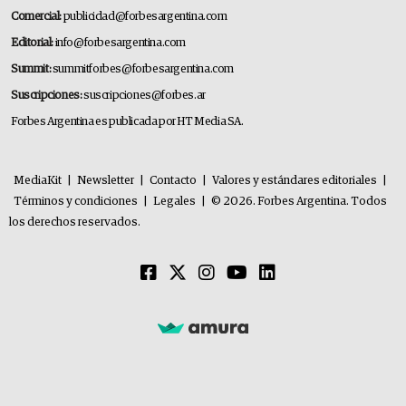
Comercial:
publicidad@forbesargentina.com
Editorial:
info@forbesargentina.com
Summit:
summitforbes@forbesargentina.com
Suscripciones:
suscripciones@forbes.ar
Forbes Argentina es publicada por HT Media SA.
MediaKit
|
Newsletter
|
Contacto
|
Valores y estándares editoriales
|
Términos y condiciones
|
Legales
|
© 2026. Forbes Argentina. Todos
los derechos reservados.