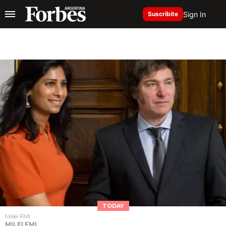
Sign In
Suscribite
TODAY
Milei FMI
MILEI FMI