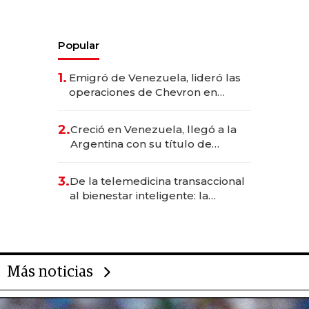
Popular
1.
Emigró de Venezuela, lideró las
operaciones de Chevron en
EE.UU. y hoy es la única mujer
CEO en Vaca Muerta
2.
Creció en Venezuela, llegó a la
Argentina con su título de
abogado y construyó un imperio
gastronómico que revoluciona
3.
De la telemedicina transaccional
las marcas "fast premium"
al bienestar inteligente: la
evolución de doc24 para
transformar a las organizaciones
Más noticias