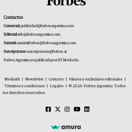
Contactos
Comercial:
publicidad@forbesargentina.com
Editorial:
info@forbesargentina.com
Summit:
summitforbes@forbesargentina.com
Suscripciones:
suscripciones@forbes.ar
Forbes Argentina es publicada por HT Media SA.
MediaKit
|
Newsletter
|
Contacto
|
Valores y estándares editoriales
|
Términos y condiciones
|
Legales
|
© 2026. Forbes Argentina. Todos
los derechos reservados.