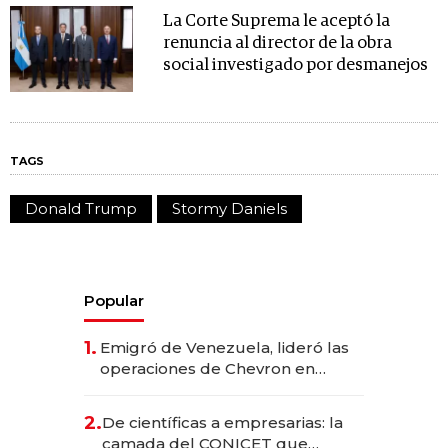
La Corte Suprema le aceptó la
renuncia al director de la obra
social investigado por desmanejos
TAGS
Donald Trump
Stormy Daniels
Popular
1.
Emigró de Venezuela, lideró las
operaciones de Chevron en
EE.UU. y hoy es la única mujer
CEO en Vaca Muerta
2.
De científicas a empresarias: la
camada del CONICET que