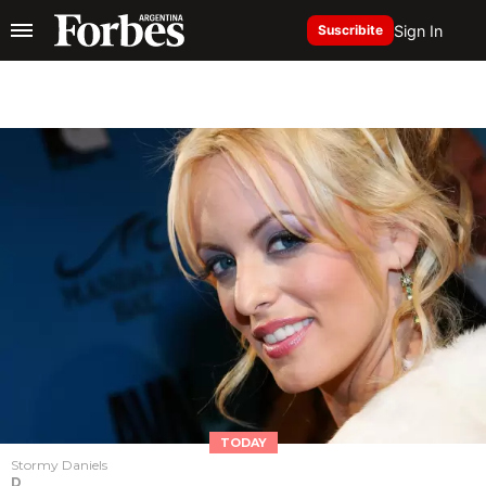
Sign In
Suscribite
TODAY
Stormy Daniels
D