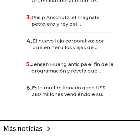
Argentina con su título de
abogado y construyó un imperio
gastronómico que revoluciona
3.
Philip Anschutz, el magnate
las marcas "fast premium"
petrolero y rey del
entretenimiento que va por la
licitación de Tecnópolis junto a
4.
El nuevo lujo corporativo: por
Fénix
qué en Perú los viajes de
negocios dejan de ser reuniones
para convertirse en experiencias
5.
Jensen Huang anticipa el fin de la
transformadoras
programación y revela qué
aprender para trabajar con IA
6.
Este multimillonario ganó US$
360 millones vendiéndole su
empresa de psicodélicos a Eli
Lilly
Más noticias