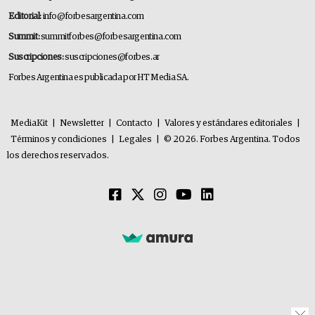
Editorial:
info@forbesargentina.com
Summit:
summitforbes@forbesargentina.com
Suscripciones:
suscripciones@forbes.ar
Forbes Argentina es publicada por HT Media SA.
MediaKit
|
Newsletter
|
Contacto
|
Valores y estándares editoriales
|
Términos y condiciones
|
Legales
|
© 2026. Forbes Argentina. Todos
los derechos reservados.