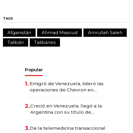
TAGS
Afganistán
Ahmad Masoud
Amrullah Saleh
Talibán
Talibanes
Popular
1.
Emigró de Venezuela, lideró las
operaciones de Chevron en
EE.UU. y hoy es la única mujer
CEO en Vaca Muerta
2.
Creció en Venezuela, llegó a la
Argentina con su título de
abogado y construyó un imperio
gastronómico que revoluciona
3.
De la telemedicina transaccional
las marcas "fast premium"