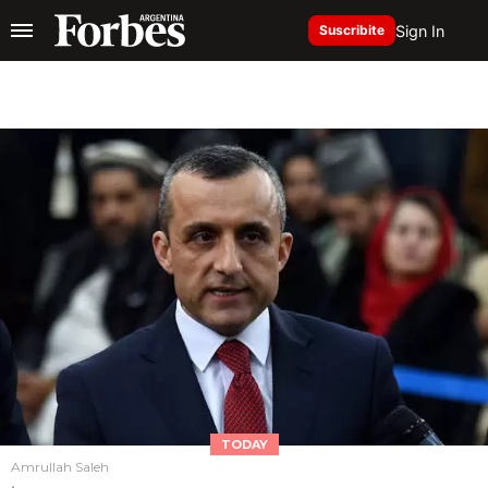
Sign In
Suscribite
TODAY
Amrullah Saleh
.