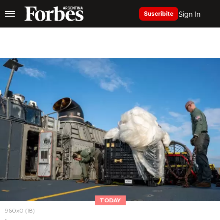
Sign In
Suscribite
TODAY
960x0 (18)
.