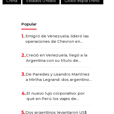
China
Estados Unidos
Globo espía chino
Popular
1.
Emigró de Venezuela, lideró las
operaciones de Chevron en
EE.UU. y hoy es la única mujer
CEO en Vaca Muerta
2.
Creció en Venezuela, llegó a la
Argentina con su título de
abogado y construyó un imperio
gastronómico que revoluciona
3.
De Paredes y Lisandro Martínez
las marcas "fast premium"
a Mirtha Legrand: dos argentinos
impulsan el negocio del wellness
deportivo y el cuidado corporal
4.
El nuevo lujo corporativo: por
qué en Perú los viajes de
negocios dejan de ser reuniones
para convertirse en experiencias
5.
Dos argentinos levantaron US$