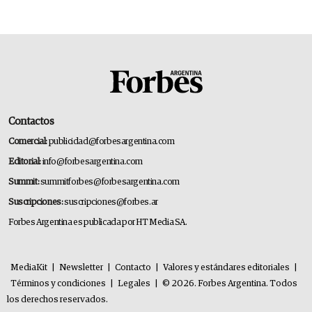
Contactos
Comercial:
publicidad@forbesargentina.com
Editorial:
info@forbesargentina.com
Summit:
summitforbes@forbesargentina.com
Suscripciones:
suscripciones@forbes.ar
Forbes Argentina es publicada por HT Media SA.
MediaKit
|
Newsletter
|
Contacto
|
Valores y estándares editoriales
|
Términos y condiciones
|
Legales
|
© 2026. Forbes Argentina. Todos
los derechos reservados.