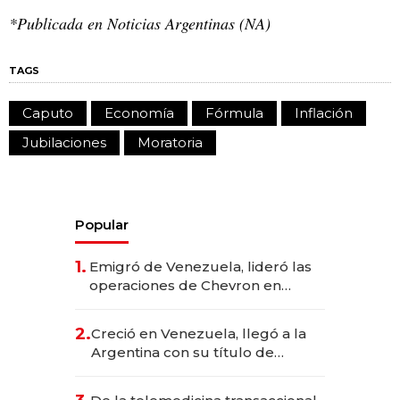
*Publicada en Noticias Argentinas (NA)
TAGS
Caputo
Economía
Fórmula
Inflación
Jubilaciones
Moratoria
Popular
1.
Emigró de Venezuela, lideró las
operaciones de Chevron en
EE.UU. y hoy es la única mujer
CEO en Vaca Muerta
2.
Creció en Venezuela, llegó a la
Argentina con su título de
abogado y construyó un imperio
gastronómico que revoluciona