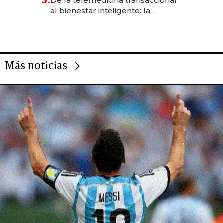
3.
De la telemedicina transaccional
las marcas "fast premium"
al bienestar inteligente: la
evolución de doc24 para
transformar a las organizaciones
Más noticias