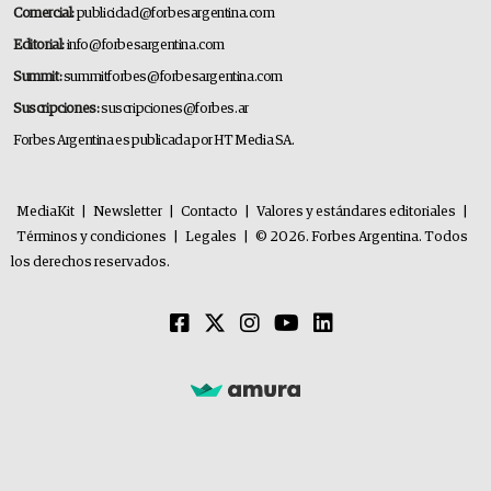
Comercial:
publicidad@forbesargentina.com
Editorial:
info@forbesargentina.com
Summit:
summitforbes@forbesargentina.com
Suscripciones:
suscripciones@forbes.ar
Forbes Argentina es publicada por HT Media SA.
MediaKit
|
Newsletter
|
Contacto
|
Valores y estándares editoriales
|
Términos y condiciones
|
Legales
|
© 2026. Forbes Argentina. Todos
los derechos reservados.