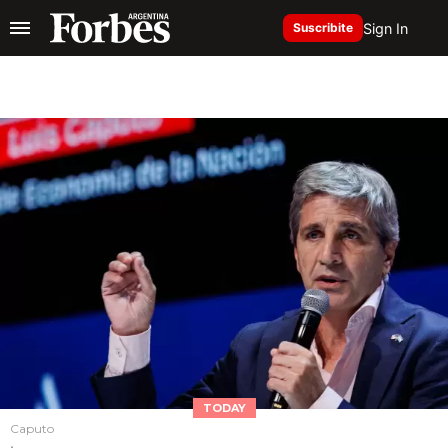
Sign In
Suscribite
TODAY
Caputo
.