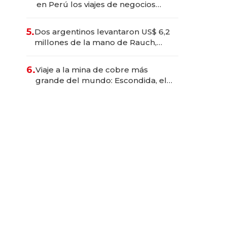
en Perú los viajes de negocios
dejan de ser reuniones para
convertirse en experiencias
5.
Dos argentinos levantaron US$ 6,2
transformadoras
millones de la mano de Rauch,
Englebienne y Woloski
6.
Viaje a la mina de cobre más
grande del mundo: Escondida, el
gigante chileno que exporta US$
14.000 millones anuales