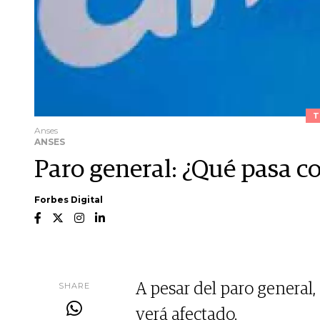
T
Anses
ANSES
Paro general: ¿Qué pasa c
Forbes Digital
SHARE
A pesar del paro general,
verá afectado.