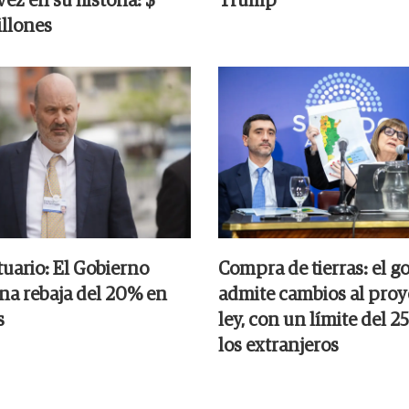
ez en su historia: $
Trump
llones
tuario: El Gobierno
Compra de tierras: el g
na rebaja del 20% en
admite cambios al proy
s
ley, con un límite del 
los extranjeros