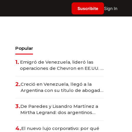
Suscribite
Sign In
Popular
1.
Emigró de Venezuela, lideró las
operaciones de Chevron en EE.UU. y
hoy es la única mujer CEO en Vaca
Muerta
2.
Creció en Venezuela, llegó a la
Argentina con su título de abogado
y construyó un imperio
gastronómico que revoluciona las
3.
De Paredes y Lisandro Martínez a
marcas "fast premium"
Mirtha Legrand: dos argentinos
impulsan el negocio del wellness
deportivo y el cuidado corporal
4.
El nuevo lujo corporativo: por qué