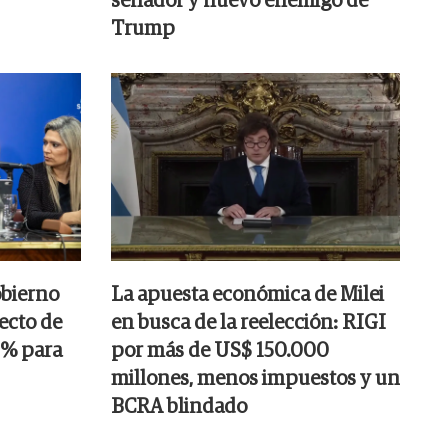
senador y nuevo enemigo de
Trump
obierno
La apuesta económica de Milei
ecto de
en busca de la reelección: RIGI
25% para
por más de US$ 150.000
millones, menos impuestos y un
BCRA blindado