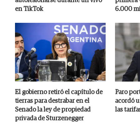
autolesionarse durante un vivo
primera v
en TikTok
6.000 mi
El gobierno retiró el capítulo de
Paro por
tierras para destrabar en el
acordó u
Senado la ley de propiedad
las tarifa
privada de Sturzenegger