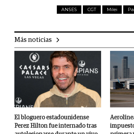
ANSES
CGT
Milei
Pa
Más noticias
El bloguero estadounidense
Aerolíne
Perez Hilton fue internado tras
impuesto