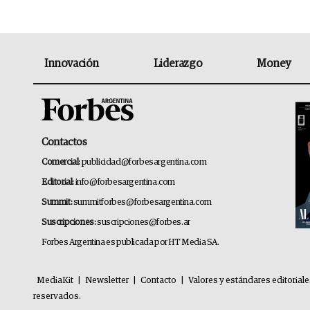
Innovación
Liderazgo
Money
Contactos
Comercial:
publicidad@forbesargentina.com
Editorial:
info@forbesargentina.com
Summit:
summitforbes@forbesargentina.com
Suscripciones:
suscripciones@forbes.ar
Forbes Argentina es publicada por HT Media SA.
MediaKit
|
Newsletter
|
Contacto
|
Valores y estándares editorial
reservados.