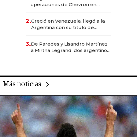
operaciones de Chevron en
EE.UU. y hoy es la única mujer
CEO en Vaca Muerta
2.
Creció en Venezuela, llegó a la
Argentina con su título de
abogado y construyó un imperio
gastronómico que revoluciona
3.
De Paredes y Lisandro Martínez
las marcas "fast premium"
a Mirtha Legrand: dos argentinos
impulsan el negocio del wellness
deportivo y el cuidado corporal
Más noticias