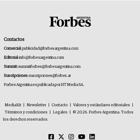
Contactos
Comercial:
publicidad@forbesargentina.com
Editorial:
info@forbesargentina.com
Summit:
summitforbes@forbesargentina.com
Suscripciones:
suscripciones@forbes.ar
Forbes Argentina es publicada por HT Media SA.
MediaKit
|
Newsletter
|
Contacto
|
Valores y estándares editoriales
|
Términos y condiciones
|
Legales
|
© 2026. Forbes Argentina. Todos
los derechos reservados.