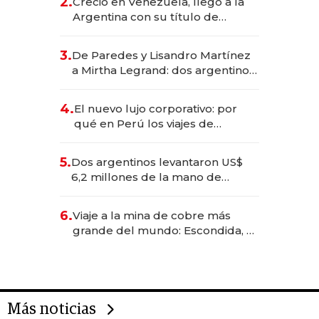
2.
Creció en Venezuela, llegó a la
Argentina con su título de
abogado y construyó un imperio
gastronómico que revoluciona
3.
De Paredes y Lisandro Martínez
las marcas "fast premium"
a Mirtha Legrand: dos argentinos
impulsan el negocio del wellness
deportivo y el cuidado corporal
4.
El nuevo lujo corporativo: por
qué en Perú los viajes de
negocios dejan de ser reuniones
para convertirse en experiencias
5.
Dos argentinos levantaron US$
transformadoras
6,2 millones de la mano de
Rauch, Englebienne y Woloski
6.
Viaje a la mina de cobre más
grande del mundo: Escondida, el
gigante chileno que exporta US$
14.000 millones anuales
Más noticias