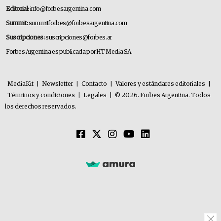
Editorial:
info@forbesargentina.com
Summit:
summitforbes@forbesargentina.com
Suscripciones:
suscripciones@forbes.ar
Forbes Argentina es publicada por HT Media SA.
MediaKit
|
Newsletter
|
Contacto
|
Valores y estándares editoriales
|
Términos y condiciones
|
Legales
|
© 2026. Forbes Argentina. Todos
los derechos reservados.