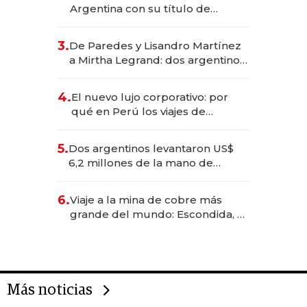
Argentina con su título de
abogado y construyó un imperio
gastronómico que revoluciona
3.
De Paredes y Lisandro Martínez
las marcas "fast premium"
a Mirtha Legrand: dos argentinos
impulsan el negocio del wellness
deportivo y el cuidado corporal
4.
El nuevo lujo corporativo: por
qué en Perú los viajes de
negocios dejan de ser reuniones
para convertirse en experiencias
5.
Dos argentinos levantaron US$
transformadoras
6,2 millones de la mano de
Rauch, Englebienne y Woloski
6.
Viaje a la mina de cobre más
grande del mundo: Escondida, el
gigante chileno que exporta US$
14.000 millones anuales
Más noticias