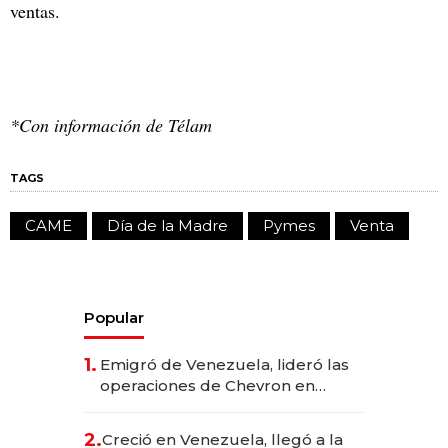
ventas.
*Con información de Télam
TAGS
CAME
Día de la Madre
Pymes
Venta
Popular
1.
Emigró de Venezuela, lideró las
operaciones de Chevron en
EE.UU. y hoy es la única mujer
CEO en Vaca Muerta
2.
Creció en Venezuela, llegó a la