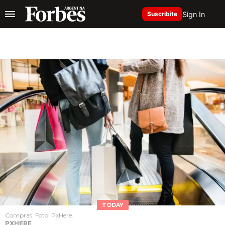
Sign In
Suscribite
TODAY
Compras. Foto: PxHere.
PXHERE