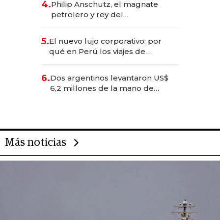
4.
Philip Anschutz, el magnate
petrolero y rey del
entretenimiento que va por la
licitación de Tecnópolis junto a
5.
El nuevo lujo corporativo: por
Fénix
qué en Perú los viajes de
negocios dejan de ser reuniones
para convertirse en experiencias
6.
Dos argentinos levantaron US$
transformadoras
6,2 millones de la mano de
Rauch, Englebienne y Woloski
Más noticias