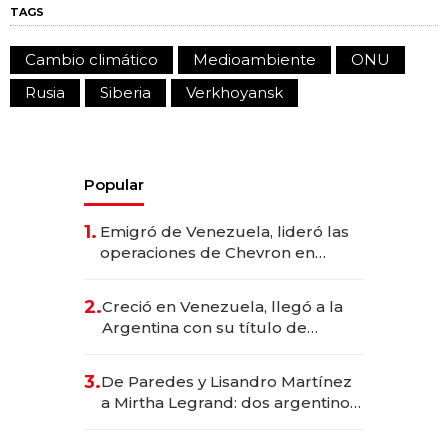
TAGS
Cambio climático
Medioambiente
ONU
Rusia
Siberia
Verkhoyansk
Popular
1.
Emigró de Venezuela, lideró las
operaciones de Chevron en
EE.UU. y hoy es la única mujer
CEO en Vaca Muerta
2.
Creció en Venezuela, llegó a la
Argentina con su título de
abogado y construyó un imperio
gastronómico que revoluciona
3.
De Paredes y Lisandro Martínez
las marcas "fast premium"
a Mirtha Legrand: dos argentinos
impulsan el negocio del wellness
deportivo y el cuidado corporal