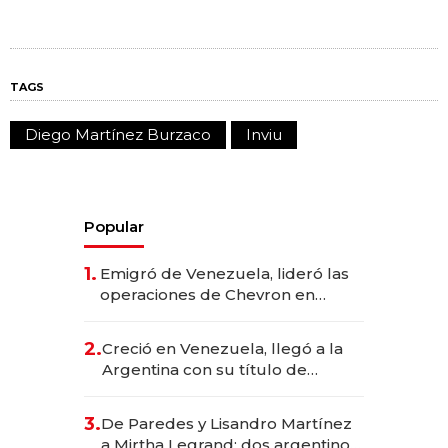
TAGS
Diego Martínez Burzaco
Inviu
Popular
1.
Emigró de Venezuela, lideró las
operaciones de Chevron en
EE.UU. y hoy es la única mujer
CEO en Vaca Muerta
2.
Creció en Venezuela, llegó a la
Argentina con su título de
abogado y construyó un imperio
gastronómico que revoluciona
3.
De Paredes y Lisandro Martínez
las marcas "fast premium"
a Mirtha Legrand: dos argentinos