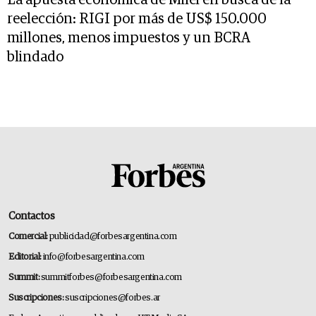
La apuesta económica de Milei en busca de la
reelección: RIGI por más de US$ 150.000
millones, menos impuestos y un BCRA
blindado
Contactos
Comercial:
publicidad@forbesargentina.com
Editorial:
info@forbesargentina.com
Summit:
summitforbes@forbesargentina.com
Suscripciones:
suscripciones@forbes.ar