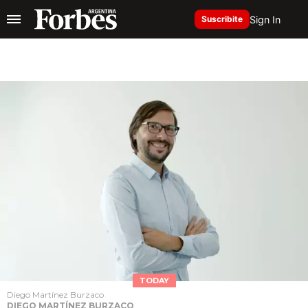
Sign In
Suscribite
TODAY
Diego Martínez Burzaco
DIEGO MARTÍNEZ BURZACO