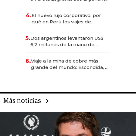
impulsan el negocio del wellness
deportivo y el cuidado corporal
4.
El nuevo lujo corporativo: por
qué en Perú los viajes de
negocios dejan de ser reuniones
para convertirse en experiencias
5.
Dos argentinos levantaron US$
transformadoras
6,2 millones de la mano de
Rauch, Englebienne y Woloski
6.
Viaje a la mina de cobre más
grande del mundo: Escondida, el
gigante chileno que exporta US$
14.000 millones anuales
Más noticias