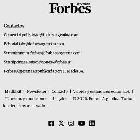
Contactos
Comercial:
publicidad@forbesargentina.com
Editorial:
info@forbesargentina.com
Summit:
summitforbes@forbesargentina.com
Suscripciones:
suscripciones@forbes.ar
Forbes Argentina es publicada por HT Media SA.
MediaKit
|
Newsletter
|
Contacto
|
Valores y estándares editoriales
|
Términos y condiciones
|
Legales
|
© 2026. Forbes Argentina. Todos
los derechos reservados.