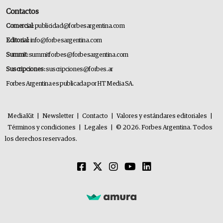
Contactos
Comercial:
publicidad@forbesargentina.com
Editorial:
info@forbesargentina.com
Summit:
summitforbes@forbesargentina.com
Suscripciones:
suscripciones@forbes.ar
Forbes Argentina es publicada por HT Media SA.
MediaKit
|
Newsletter
|
Contacto
|
Valores y estándares editoriales
|
Términos y condiciones
|
Legales
|
© 2026. Forbes Argentina. Todos
los derechos reservados.