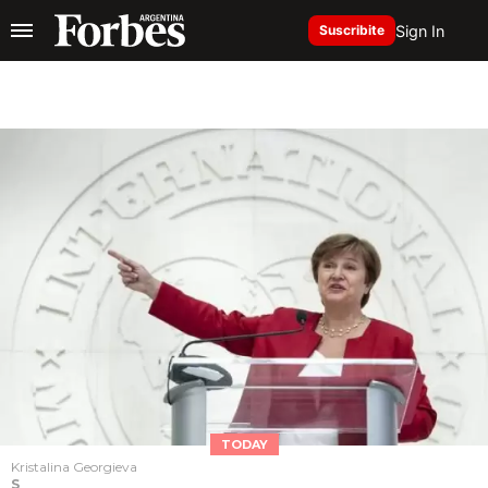
Sign In
Suscribite
TODAY
Kristalina Georgieva
S