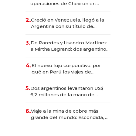
operaciones de Chevron en
EE.UU. y hoy es la única mujer
CEO en Vaca Muerta
2.
Creció en Venezuela, llegó a la
Argentina con su título de
abogado y construyó un imperio
gastronómico que revoluciona
3.
De Paredes y Lisandro Martínez
las marcas "fast premium"
a Mirtha Legrand: dos argentinos
impulsan el negocio del wellness
deportivo y el cuidado corporal
4.
El nuevo lujo corporativo: por
qué en Perú los viajes de
negocios dejan de ser reuniones
para convertirse en experiencias
5.
Dos argentinos levantaron US$
transformadoras
6,2 millones de la mano de
Rauch, Englebienne y Woloski
6.
Viaje a la mina de cobre más
grande del mundo: Escondida, el
gigante chileno que exporta US$
14.000 millones anuales