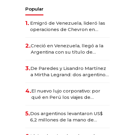
Popular
1.
Emigró de Venezuela, lideró las
operaciones de Chevron en
EE.UU. y hoy es la única mujer
CEO en Vaca Muerta
2.
Creció en Venezuela, llegó a la
Argentina con su título de
abogado y construyó un imperio
gastronómico que revoluciona
3.
De Paredes y Lisandro Martínez
las marcas "fast premium"
a Mirtha Legrand: dos argentinos
impulsan el negocio del wellness
deportivo y el cuidado corporal
4.
El nuevo lujo corporativo: por
qué en Perú los viajes de
negocios dejan de ser reuniones
para convertirse en experiencias
5.
Dos argentinos levantaron US$
transformadoras
6,2 millones de la mano de
Rauch, Englebienne y Woloski