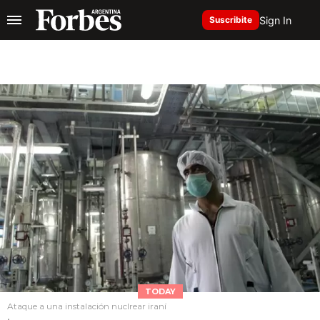
Sign In
Suscribite
TODAY
Ataque a una instalación nuclrear iraní
.