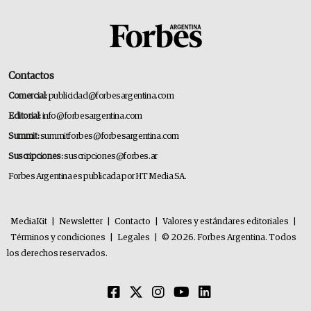
Contactos
Comercial:
publicidad@forbesargentina.com
Editorial:
info@forbesargentina.com
Summit:
summitforbes@forbesargentina.com
Suscripciones:
suscripciones@forbes.ar
Forbes Argentina es publicada por HT Media SA.
MediaKit
|
Newsletter
|
Contacto
|
Valores y estándares editoriales
|
Términos y condiciones
|
Legales
|
© 2026. Forbes Argentina. Todos
los derechos reservados.