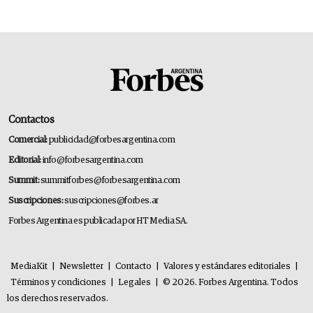
Contactos
Comercial:
publicidad@forbesargentina.com
Editorial:
info@forbesargentina.com
Summit:
summitforbes@forbesargentina.com
Suscripciones:
suscripciones@forbes.ar
Forbes Argentina es publicada por HT Media SA.
MediaKit
|
Newsletter
|
Contacto
|
Valores y estándares editoriales
|
Términos y condiciones
|
Legales
|
© 2026. Forbes Argentina. Todos
los derechos reservados.