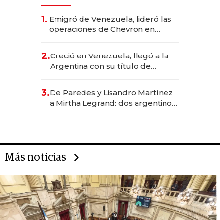
1.
Emigró de Venezuela, lideró las
operaciones de Chevron en
EE.UU. y hoy es la única mujer
CEO en Vaca Muerta
2.
Creció en Venezuela, llegó a la
Argentina con su título de
abogado y construyó un imperio
gastronómico que revoluciona
3.
De Paredes y Lisandro Martínez
las marcas "fast premium"
a Mirtha Legrand: dos argentinos
impulsan el negocio del wellness
deportivo y el cuidado corporal
Más noticias