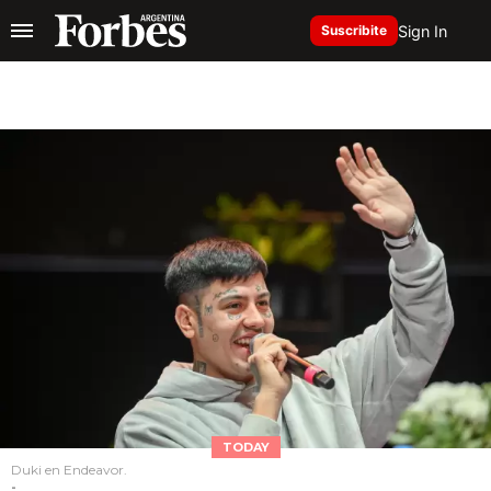
Sign In
Suscribite
TODAY
Duki en Endeavor.
-