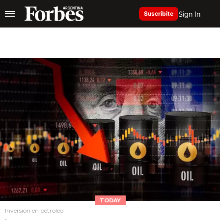
Sign In
Suscribite
TODAY
Inversión en petróleo
.