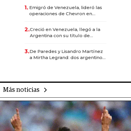
1.
Emigró de Venezuela, lideró las
operaciones de Chevron en
EE.UU. y hoy es la única mujer
CEO en Vaca Muerta
2.
Creció en Venezuela, llegó a la
Argentina con su título de
abogado y construyó un imperio
gastronómico que revoluciona
3.
De Paredes y Lisandro Martínez
las marcas "fast premium"
a Mirtha Legrand: dos argentinos
impulsan el negocio del wellness
deportivo y el cuidado corporal
Más noticias