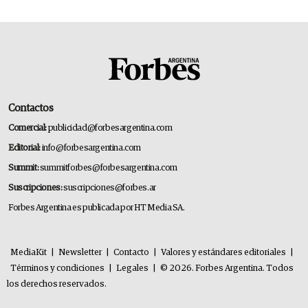
Contactos
Comercial:
publicidad@forbesargentina.com
Editorial:
info@forbesargentina.com
Summit:
summitforbes@forbesargentina.com
Suscripciones:
suscripciones@forbes.ar
Forbes Argentina es publicada por HT Media SA.
MediaKit
|
Newsletter
|
Contacto
|
Valores y estándares editoriales
|
Términos y condiciones
|
Legales
|
© 2026. Forbes Argentina. Todos
los derechos reservados.