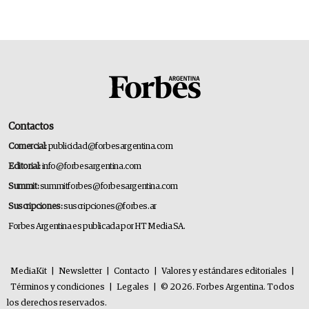
Contactos
Comercial:
publicidad@forbesargentina.com
Editorial:
info@forbesargentina.com
Summit:
summitforbes@forbesargentina.com
Suscripciones:
suscripciones@forbes.ar
Forbes Argentina es publicada por HT Media SA.
MediaKit
|
Newsletter
|
Contacto
|
Valores y estándares editoriales
|
Términos y condiciones
|
Legales
|
© 2026. Forbes Argentina. Todos
los derechos reservados.