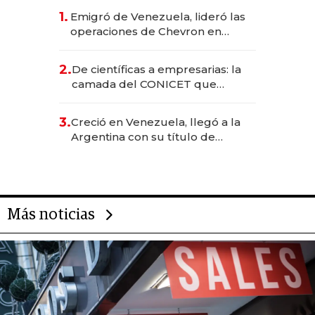
1.
Emigró de Venezuela, lideró las
operaciones de Chevron en
EE.UU. y hoy es la única mujer
CEO en Vaca Muerta
2.
De científicas a empresarias: la
camada del CONICET que
levantó más de US$ 40 millones
para fundar startups biotech
3.
Creció en Venezuela, llegó a la
Argentina con su título de
abogado y construyó un imperio
gastronómico que revoluciona
las marcas "fast premium"
Más noticias