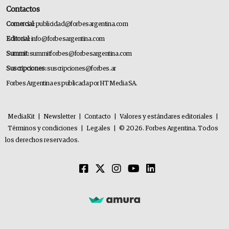
Contactos
Comercial:
publicidad@forbesargentina.com
Editorial:
info@forbesargentina.com
Summit:
summitforbes@forbesargentina.com
Suscripciones:
suscripciones@forbes.ar
Forbes Argentina es publicada por HT Media SA.
MediaKit
|
Newsletter
|
Contacto
|
Valores y estándares editoriales
|
Términos y condiciones
|
Legales
|
© 2026. Forbes Argentina. Todos
los derechos reservados.