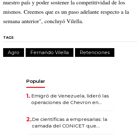
nuestro país y poder sostener la competitividad de los
mismos. Creemos que es un paso adelante respecto a la
semana anterior", concluyó Vilella.
TAGS
Agro
Fernando Vilella
Retenciones
Popular
1.
Emigró de Venezuela, lideró las
operaciones de Chevron en
EE.UU. y hoy es la única mujer
CEO en Vaca Muerta
2.
De científicas a empresarias: la
camada del CONICET que
levantó más de US$ 40 millones
para fundar startups biotech