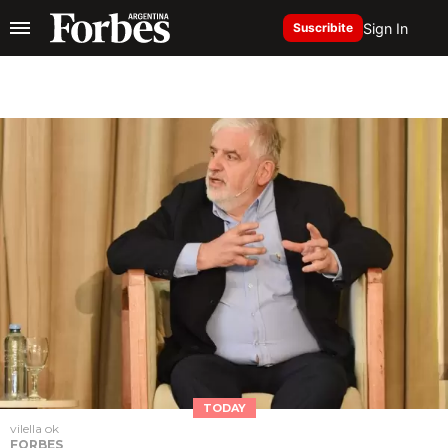
Sign In
Suscribite
TODAY
vilella ok
FORBES