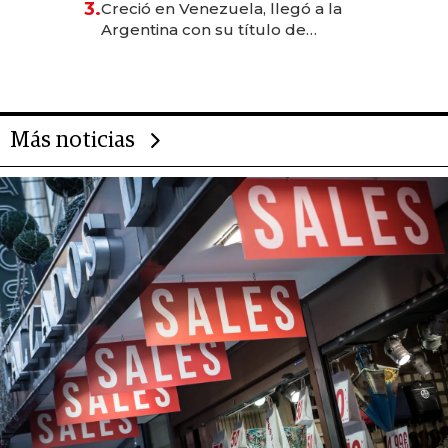
3.
Creció en Venezuela, llegó a la
Argentina con su título de
abogado y construyó un imperio
gastronómico que revoluciona
las marcas "fast premium"
Más noticias