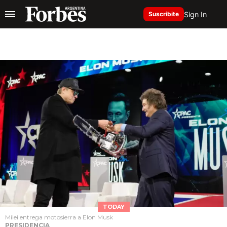
Sign In
Suscribite
TODAY
Milei entrega motosierra a Elon Musk
PRESIDENCIA