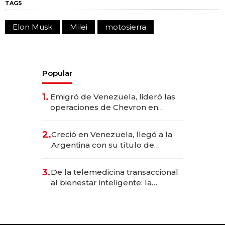
TAGS
Elon Musk
Milei
motosierra
Popular
1.
Emigró de Venezuela, lideró las
operaciones de Chevron en
EE.UU. y hoy es la única mujer
CEO en Vaca Muerta
2.
Creció en Venezuela, llegó a la
Argentina con su título de
abogado y construyó un imperio
gastronómico que revoluciona
3.
De la telemedicina transaccional
las marcas "fast premium"
al bienestar inteligente: la
evolución de doc24 para
transformar a las organizaciones