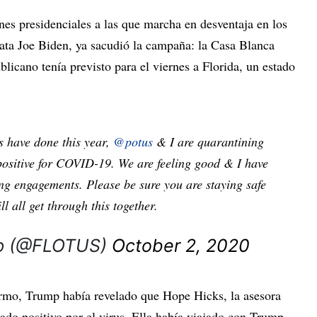
ones presidenciales a las que marcha en desventaja en los
ata Joe Biden, ya sacudió la campaña: la Casa Blanca
blicano tenía previsto para el viernes a Florida, un estado
 have done this year,
@potus
& I are quarantining
 positive for COVID-19. We are feeling good & I have
g engagements. Please be sure you are staying safe
l all get through this together.
mp (@FLOTUS)
October 2, 2020
ermo, Trump había revelado que Hope Hicks, la asesora
ado positivo por el virus. Ella había viajado con Trump