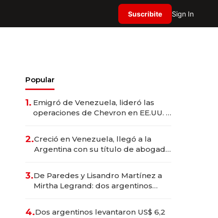
Suscribite
Sign In
Popular
1.
Emigró de Venezuela, lideró las
operaciones de Chevron en EE.UU. y
hoy es la única mujer CEO en Vaca
Muerta
2.
Creció en Venezuela, llegó a la
Argentina con su título de abogado
y construyó un imperio
gastronómico que revoluciona las
3.
De Paredes y Lisandro Martínez a
marcas "fast premium"
Mirtha Legrand: dos argentinos
impulsan el negocio del wellness
deportivo y el cuidado corporal
4.
Dos argentinos levantaron US$ 6,2