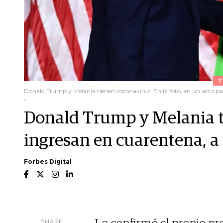
T
Donald Trump y Melania tienen coronavirus. En la foto, en un acto par
.
Donald Trump y Melania t
ingresan en cuarentena, a
Forbes Digital
SHARE