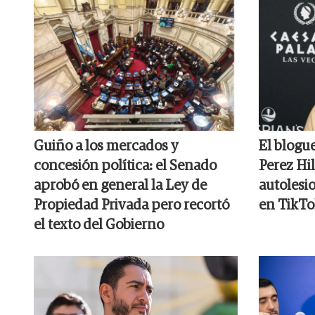
Guiño a los mercados y
El blogu
concesión política: el Senado
Perez Hil
aprobó en general la Ley de
autolesi
Propiedad Privada pero recortó
en TikTo
el texto del Gobierno