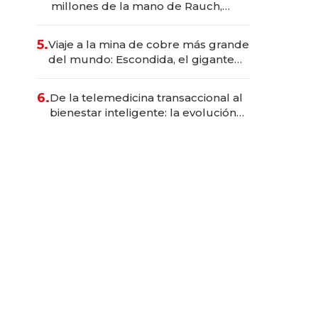
millones de la mano de Rauch,
Englebienne y Woloski
5.
Viaje a la mina de cobre más grande
del mundo: Escondida, el gigante
chileno que exporta US$ 14.000
millones anuales
6.
De la telemedicina transaccional al
bienestar inteligente: la evolución
de doc24 para transformar a las
organizaciones