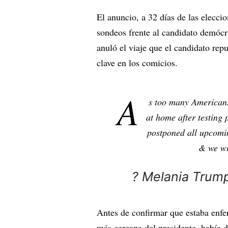
El anuncio, a 32 días de las elecci
sondeos frente al candidato demócr
anuló el viaje que el candidato repu
clave en los comicios.
A
s too many Americans
at home after testing
postponed all upcomin
& we wil
? Melania Tru
Antes de confirmar que estaba enf
más cercana del presidente, había d