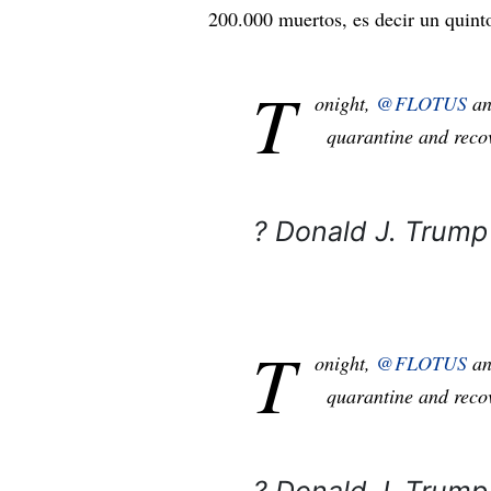
200.000 muertos, es decir un quint
T
onight,
@FLOTUS
and
quarantine and recov
? Donald J. Trum
T
onight,
@FLOTUS
and
quarantine and recov