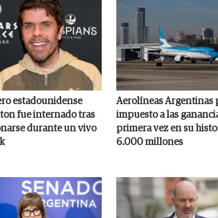
ero estadounidense
Aerolíneas Argentinas 
ton fue internado tras
impuesto a las gananci
onarse durante un vivo
primera vez en su histor
k
6.000 millones