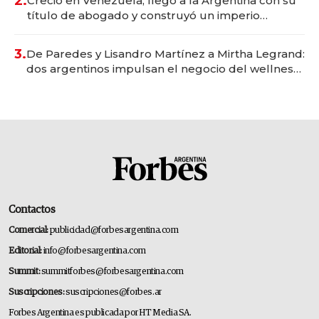
2.
Creció en Venezuela, llegó a la Argentina con su
título de abogado y construyó un imperio
gastronómico que revoluciona las marcas "fast
premium"
3.
De Paredes y Lisandro Martínez a Mirtha Legrand:
dos argentinos impulsan el negocio del wellness
deportivo y el cuidado corporal
Contactos
Comercial:
publicidad@forbesargentina.com
Editorial:
info@forbesargentina.com
Summit:
summitforbes@forbesargentina.com
Suscripciones:
suscripciones@forbes.ar
Forbes Argentina es publicada por HT Media SA.