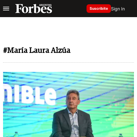
Sign In
Suscribite
#María Laura Alzúa