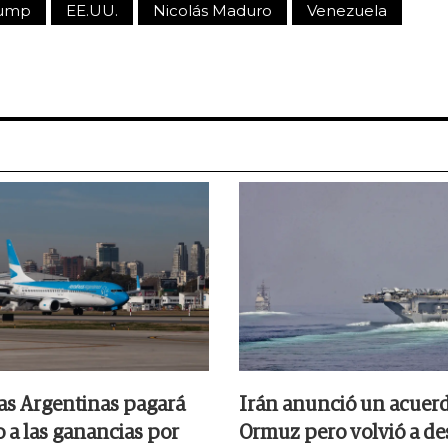
rump
EE.UU.
Nicolás Maduro
Venezuela
as Argentinas pagará
Irán anunció un acuer
 a las ganancias por
Ormuz pero volvió a des