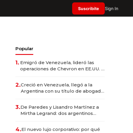
Suscribite
Sign In
Popular
1.
Emigró de Venezuela, lideró las
operaciones de Chevron en EE.UU. y
hoy es la única mujer CEO en Vaca
Muerta
2.
Creció en Venezuela, llegó a la
Argentina con su título de abogado
y construyó un imperio
gastronómico que revoluciona las
3.
De Paredes y Lisandro Martínez a
marcas "fast premium"
Mirtha Legrand: dos argentinos
impulsan el negocio del wellness
deportivo y el cuidado corporal
4.
El nuevo lujo corporativo: por qué