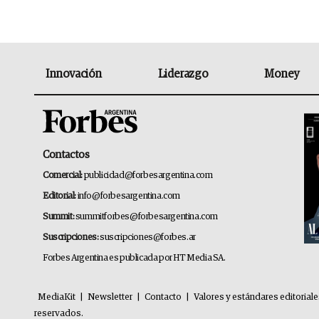
Innovación
Liderazgo
Money
Contactos
Comercial:
publicidad@forbesargentina.com
Editorial:
info@forbesargentina.com
Summit:
summitforbes@forbesargentina.com
Suscripciones:
suscripciones@forbes.ar
Forbes Argentina es publicada por HT Media SA.
MediaKit
|
Newsletter
|
Contacto
|
Valores y estándares editorial
reservados.