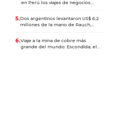
en Perú los viajes de negocios
dejan de ser reuniones para
convertirse en experiencias
5.
Dos argentinos levantaron US$ 6,2
transformadoras
millones de la mano de Rauch,
Englebienne y Woloski
6.
Viaje a la mina de cobre más
grande del mundo: Escondida, el
gigante chileno que exporta US$
14.000 millones anuales