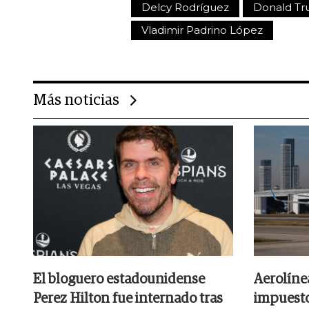
Delcy Rodríguez
Donald T
Vladimir Padrino López
Más noticias
El bloguero estadounidense
Aerolíne
Perez Hilton fue internado tras
impuesto