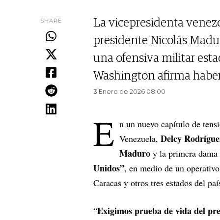
SHARE
La vicepresidenta venezo
presidente Nicolás Maduro
una ofensiva militar est
Washington afirma haber 
3 Enero de 2026 08.00
E
n un nuevo capítulo de tens
Delcy Rodrígue
Venezuela,
Maduro
y la primera dama
Unidos”
, en medio de un operativo 
Caracas y otros tres estados del paí
Exigimos prueba de vida del pr
“