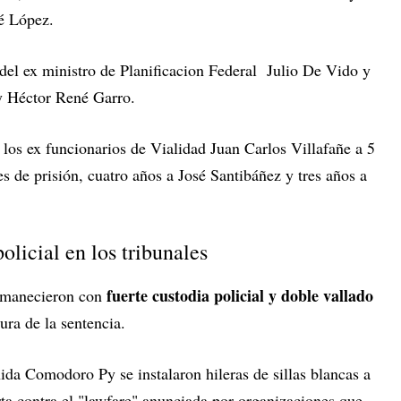
sé López.
n del ex ministro de Planificacion Federal Julio De Vido y
 y Héctor René Garro.
los ex funcionarios de Vialidad Juan Carlos Villafañe a 5
s de prisión, cuatro años a José Santibáñez y tres años a
olicial en los tribunales
fuerte custodia policial y doble vallado
 amanecieron con
tura de la sentencia.
nida Comodoro Py se instalaron hileras de sillas blancas a
erta contra el "lawfare" anunciada por organizaciones que