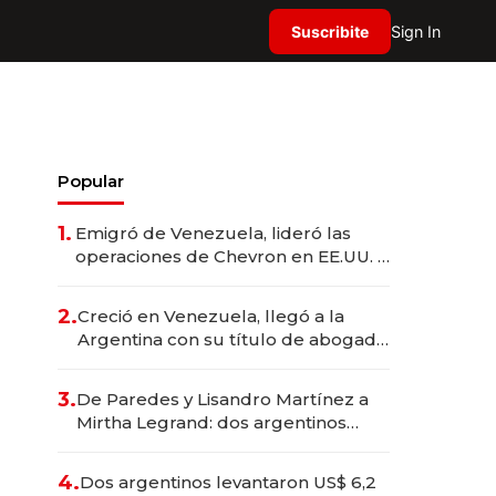
Suscribite
Sign In
Popular
1.
Emigró de Venezuela, lideró las
operaciones de Chevron en EE.UU. y
hoy es la única mujer CEO en Vaca
Muerta
2.
Creció en Venezuela, llegó a la
Argentina con su título de abogado
y construyó un imperio
gastronómico que revoluciona las
3.
De Paredes y Lisandro Martínez a
marcas "fast premium"
Mirtha Legrand: dos argentinos
impulsan el negocio del wellness
deportivo y el cuidado corporal
4.
Dos argentinos levantaron US$ 6,2