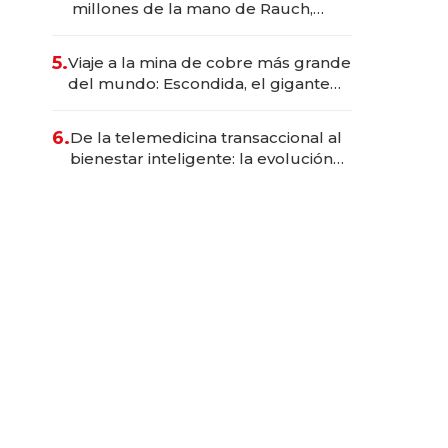
millones de la mano de Rauch,
Englebienne y Woloski
5.
Viaje a la mina de cobre más grande
del mundo: Escondida, el gigante
chileno que exporta US$ 14.000
millones anuales
6.
De la telemedicina transaccional al
bienestar inteligente: la evolución
de doc24 para transformar a las
organizaciones