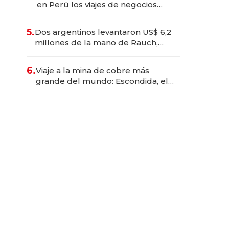
en Perú los viajes de negocios
dejan de ser reuniones para
convertirse en experiencias
5.
Dos argentinos levantaron US$ 6,2
transformadoras
millones de la mano de Rauch,
Englebienne y Woloski
6.
Viaje a la mina de cobre más
grande del mundo: Escondida, el
gigante chileno que exporta US$
14.000 millones anuales