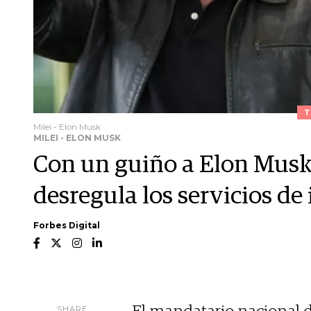
T
Milei - Elon Musk
MILEI - ELON MUSK
Con un guiño a Elon Musk
desregula los servicios de
Forbes Digital
SHARE