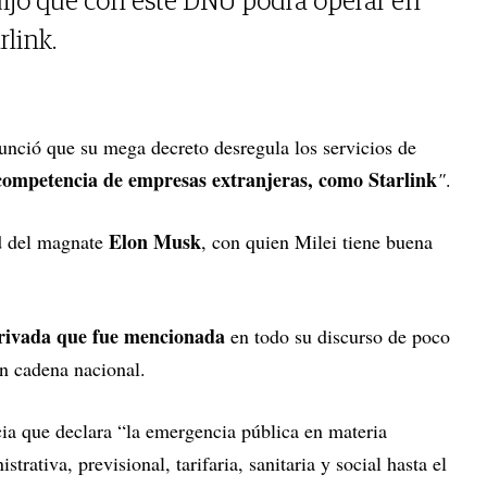
ijo que con este DNU podrá operar en
rlink.
unció que su mega decreto desregula los servicios de
 competencia de empresas extranjeras, como Starlink
"
.
Elon Musk
d del magnate
, con quien Milei tiene buena
privada que fue mencionada
en todo su discurso de poco
n cadena nacional.
a que declara “la emergencia pública en materia
strativa, previsional, tarifaria, sanitaria y social hasta el