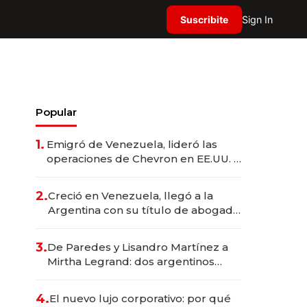
Suscribite
Sign In
Popular
1.
Emigró de Venezuela, lideró las
operaciones de Chevron en EE.UU. y
hoy es la única mujer CEO en Vaca
Muerta
2.
Creció en Venezuela, llegó a la
Argentina con su título de abogado
y construyó un imperio
gastronómico que revoluciona las
3.
De Paredes y Lisandro Martínez a
marcas "fast premium"
Mirtha Legrand: dos argentinos
impulsan el negocio del wellness
deportivo y el cuidado corporal
4.
El nuevo lujo corporativo: por qué