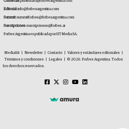
Comercial:
publicidad@forbesargentina.com
Editorial:
info@forbesargentina.com
Summit:
summitforbes@forbesargentina.com
Suscripciones:
suscripciones@forbes.ar
Forbes Argentina es publicada por HT Media SA.
MediaKit
|
Newsletter
|
Contacto
|
Valores y estándares editoriales
|
Términos y condiciones
|
Legales
|
© 2026. Forbes Argentina. Todos
los derechos reservados.