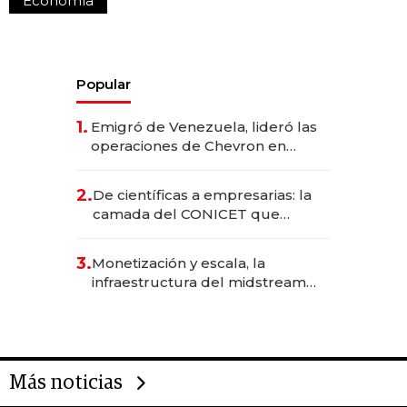
Economía
Popular
1.
Emigró de Venezuela, lideró las
operaciones de Chevron en
EE.UU. y hoy es la única mujer
CEO en Vaca Muerta
2.
De científicas a empresarias: la
camada del CONICET que
levantó más de US$ 40 millones
para fundar startups biotech
3.
Monetización y escala, la
infraestructura del midstream
busca destrabar el potencial de
Vaca Muerta
Más noticias