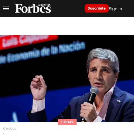
Sign In
Suscribite
TODAY
Caputo
.