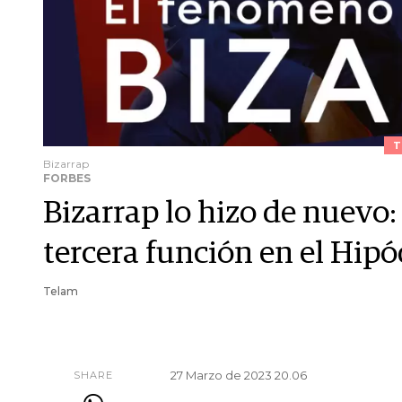
T
Bizarrap
FORBES
Bizarrap lo hizo de nuevo:
tercera función en el Hi
Telam
27 Marzo de 2023 20.06
SHARE