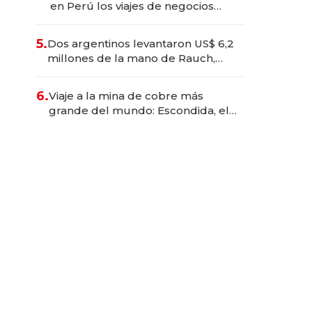
en Perú los viajes de negocios
dejan de ser reuniones para
convertirse en experiencias
5.
Dos argentinos levantaron US$ 6,2
transformadoras
millones de la mano de Rauch,
Englebienne y Woloski
6.
Viaje a la mina de cobre más
grande del mundo: Escondida, el
gigante chileno que exporta US$
14.000 millones anuales