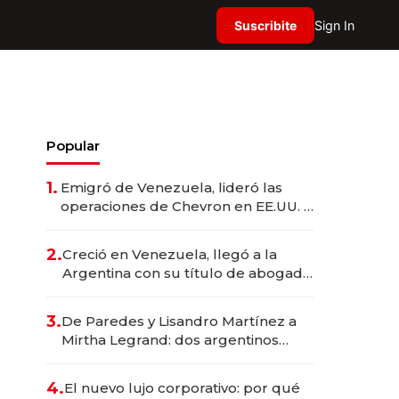
Suscribite
Sign In
Popular
1.
Emigró de Venezuela, lideró las
operaciones de Chevron en EE.UU. y
hoy es la única mujer CEO en Vaca
Muerta
2.
Creció en Venezuela, llegó a la
Argentina con su título de abogado
y construyó un imperio
gastronómico que revoluciona las
3.
De Paredes y Lisandro Martínez a
marcas "fast premium"
Mirtha Legrand: dos argentinos
impulsan el negocio del wellness
deportivo y el cuidado corporal
4.
El nuevo lujo corporativo: por qué