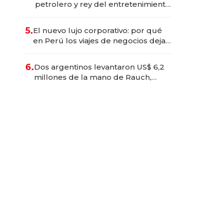
petrolero y rey del entretenimiento
que va por la licitación de
Tecnópolis junto a Fénix
5.
El nuevo lujo corporativo: por qué
en Perú los viajes de negocios dejan
de ser reuniones para convertirse
en experiencias transformadoras
6.
Dos argentinos levantaron US$ 6,2
millones de la mano de Rauch,
Englebienne y Woloski