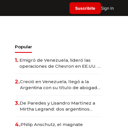
Suscribite
Sign In
Popular
1.
Emigró de Venezuela, lideró las
operaciones de Chevron en EE.UU. y
hoy es la única mujer CEO en Vaca
Muerta
2.
Creció en Venezuela, llegó a la
Argentina con su título de abogado
y construyó un imperio
gastronómico que revoluciona las
3.
De Paredes y Lisandro Martínez a
marcas "fast premium"
Mirtha Legrand: dos argentinos
impulsan el negocio del wellness
deportivo y el cuidado corporal
4.
Philip Anschutz, el magnate