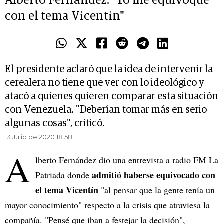
Alberto Fernández: "Yo me equivoqué
con el tema Vicentin"
El presidente aclaró que la idea de intervenir la
cerealera no tiene que ver con lo ideológico y
atacó a quienes quieren comparar esta situación
con Venezuela. "Deberían tomar más en serio
algunas cosas", criticó.
13 Julio de 2020 18.58
A
lberto Fernández dio una entrevista a radio FM La
admitió haberse equivocado con
Patriada donde
el tema Vicentín
"al pensar que la gente tenía un
mayor conocimiento" respecto a la crisis que atraviesa la
compañía. "Pensé que iban a festejar la decisión",