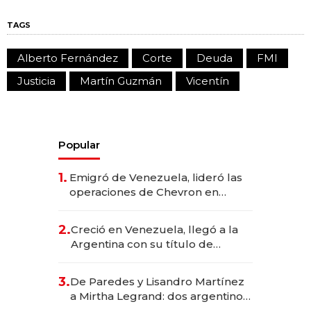
TAGS
Alberto Fernández
Corte
Deuda
FMI
Justicia
Martín Guzmán
Vicentín
Popular
1.
Emigró de Venezuela, lideró las
operaciones de Chevron en
EE.UU. y hoy es la única mujer
CEO en Vaca Muerta
2.
Creció en Venezuela, llegó a la
Argentina con su título de
abogado y construyó un imperio
gastronómico que revoluciona
3.
De Paredes y Lisandro Martínez
las marcas "fast premium"
a Mirtha Legrand: dos argentinos
impulsan el negocio del wellness