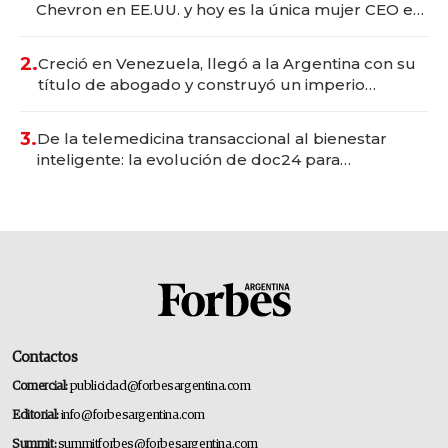
Chevron en EE.UU. y hoy es la única mujer CEO en
Vaca Muerta
2.
Creció en Venezuela, llegó a la Argentina con su
título de abogado y construyó un imperio
gastronómico que revoluciona las marcas "fast
premium"
3.
De la telemedicina transaccional al bienestar
inteligente: la evolución de doc24 para
transformar a las organizaciones
Contactos
Comercial:
publicidad@forbesargentina.com
Editorial:
info@forbesargentina.com
Summit:
summitforbes@forbesargentina.com