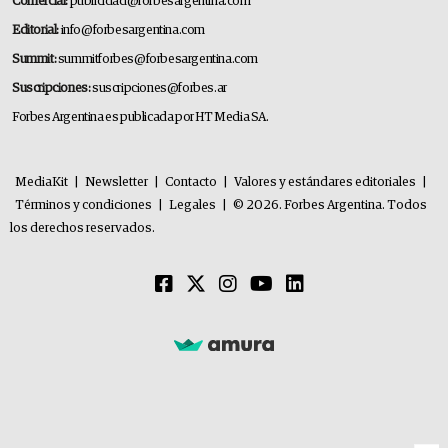
Comercial:
publicidad@forbesargentina.com
Editorial:
info@forbesargentina.com
Summit:
summitforbes@forbesargentina.com
Suscripciones:
suscripciones@forbes.ar
Forbes Argentina es publicada por HT Media SA.
MediaKit
|
Newsletter
|
Contacto
|
Valores y estándares editoriales
|
Términos y condiciones
|
Legales
|
© 2026. Forbes Argentina. Todos
los derechos reservados.