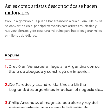
Así es como artistas desconocidos se hacen
millonarios
Con un algortimo que puede hacer famoso a cualquiera, TikTok se
ha convertido en el principal trampolín para artistas musicales y
nuevos talentos, y de paso una máquina para hacerlos ganar miles
o millones de dólares.
Popular
1.
Creció en Venezuela, llegó a la Argentina con su
título de abogado y construyó un imperio
gastronómico que revoluciona las marcas "fast
premium"
2.
De Paredes y Lisandro Martínez a Mirtha
Legrand: dos argentinos impulsan el negocio del
wellness deportivo y el cuidado corporal
3.
Philip Anschutz, el magnate petrolero y rey del
entretenimiento que va por la licitación de