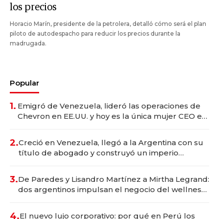
los precios
Horacio Marín, presidente de la petrolera, detalló cómo será el plan
piloto de autodespacho para reducir los precios durante la
madrugada.
Popular
1.
Emigró de Venezuela, lideró las operaciones de
Chevron en EE.UU. y hoy es la única mujer CEO en
Vaca Muerta
2.
Creció en Venezuela, llegó a la Argentina con su
título de abogado y construyó un imperio
gastronómico que revoluciona las marcas "fast
premium"
3.
De Paredes y Lisandro Martínez a Mirtha Legrand:
dos argentinos impulsan el negocio del wellness
deportivo y el cuidado corporal
4.
El nuevo lujo corporativo: por qué en Perú los