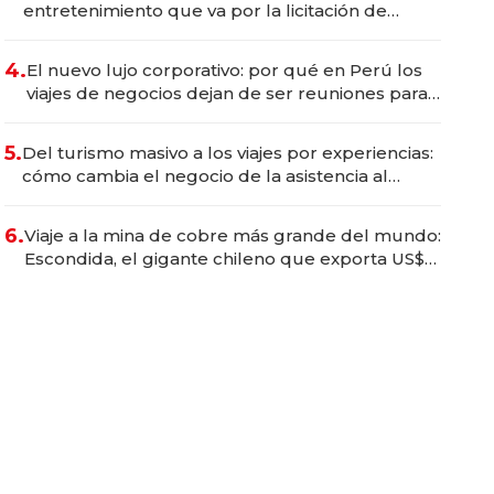
entretenimiento que va por la licitación de
Tecnópolis junto a Fénix
4.
El nuevo lujo corporativo: por qué en Perú los
viajes de negocios dejan de ser reuniones para
convertirse en experiencias transformadoras
5.
Del turismo masivo a los viajes por experiencias:
cómo cambia el negocio de la asistencia al
viajero
6.
Viaje a la mina de cobre más grande del mundo:
Escondida, el gigante chileno que exporta US$
14.000 millones anuales