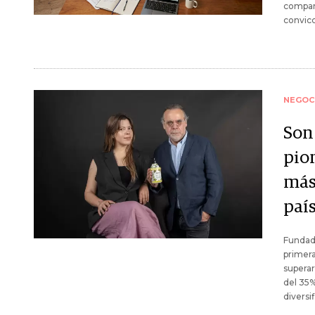
compart
convicc
NEGOC
Son 
pio
más
paí
Fundada
primer
superar
del 35%
diversi