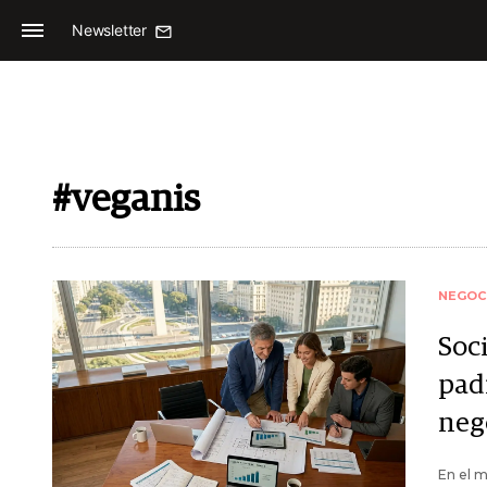
Newsletter
#veganis
NEGOC
Soci
padr
neg
En el m