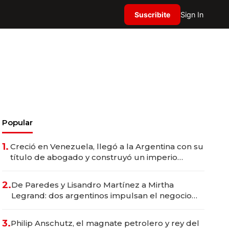
Suscribite
Sign In
Popular
1.
Creció en Venezuela, llegó a la Argentina con su
título de abogado y construyó un imperio
gastronómico que revoluciona las marcas "fast
premium"
2.
De Paredes y Lisandro Martínez a Mirtha
Legrand: dos argentinos impulsan el negocio
del wellness deportivo y el cuidado corporal
3.
Philip Anschutz, el magnate petrolero y rey del