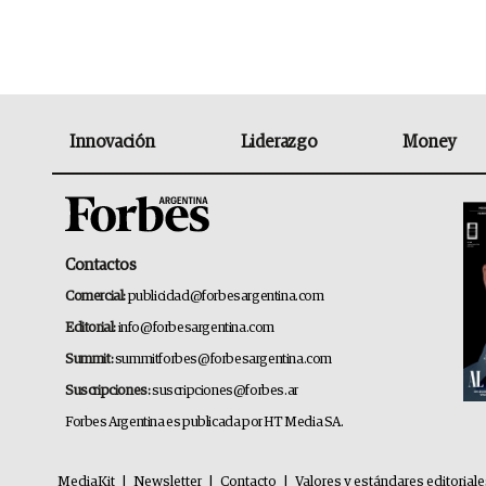
Innovación
Liderazgo
Money
Contactos
Comercial:
publicidad@forbesargentina.com
Editorial:
info@forbesargentina.com
Summit:
summitforbes@forbesargentina.com
Suscripciones:
suscripciones@forbes.ar
Forbes Argentina es publicada por HT Media SA.
MediaKit
|
Newsletter
|
Contacto
|
Valores y estándares editorial