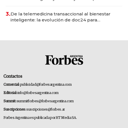
gastronómico que revoluciona las marcas "fast
premium"
3.
De la telemedicina transaccional al bienestar
inteligente: la evolución de doc24 para
transformar a las organizaciones
Contactos
Comercial:
publicidad@forbesargentina.com
Editorial:
info@forbesargentina.com
Summit:
summitforbes@forbesargentina.com
Suscripciones:
suscripciones@forbes.ar
Forbes Argentina es publicada por HT Media SA.