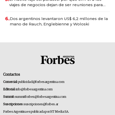
viajes de negocios dejan de ser reuniones para
convertirse en experiencias transformadoras
6.
Dos argentinos levantaron US$ 6,2 millones de la
mano de Rauch, Englebienne y Woloski
Contactos
Comercial:
publicidad@forbesargentina.com
Editorial:
info@forbesargentina.com
Summit:
summitforbes@forbesargentina.com
Suscripciones:
suscripciones@forbes.ar
Forbes Argentina es publicada por HT Media SA.