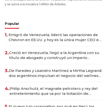
y se suma a la iniciativa 1 Millón de Árboles.
Popular
1.
Emigró de Venezuela, lideró las operaciones de
Chevron en EE.UU. y hoy es la única mujer CEO en
Vaca Muerta
2.
Creció en Venezuela, llegó a la Argentina con su
título de abogado y construyó un imperio
gastronómico que revoluciona las marcas "fast
premium"
3.
De Paredes y Lisandro Martínez a Mirtha Legrand:
dos argentinos impulsan el negocio del wellness
deportivo y el cuidado corporal
4.
Philip Anschutz, el magnate petrolero y rey del
entretenimiento que va por la licitación de
Tecnópolis junto a Fénix
5.
El nuevo lujo corporativo: por qué en Perú los