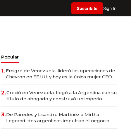
Suscribite
Sign In
Popular
1.
Emigró de Venezuela, lideró las operaciones de
Chevron en EE.UU. y hoy es la única mujer CEO
en Vaca Muerta
2.
Creció en Venezuela, llegó a la Argentina con su
título de abogado y construyó un imperio
gastronómico que revoluciona las marcas "fast
premium"
3.
De Paredes y Lisandro Martínez a Mirtha
Legrand: dos argentinos impulsan el negocio
del wellness deportivo y el cuidado corporal