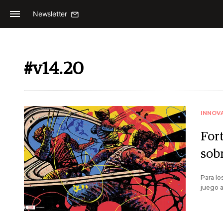
Newsletter
#v14.20
INNOV
For
sob
Para lo
juego a