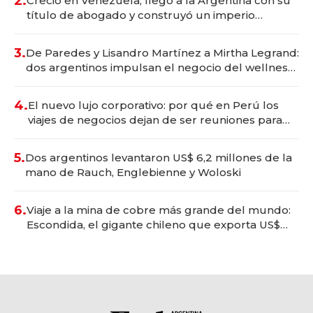
2.
Creció en Venezuela, llegó a la Argentina con su
título de abogado y construyó un imperio
gastronómico que revoluciona las marcas "fast
premium"
3.
De Paredes y Lisandro Martínez a Mirtha Legrand:
dos argentinos impulsan el negocio del wellness
deportivo y el cuidado corporal
4.
El nuevo lujo corporativo: por qué en Perú los
viajes de negocios dejan de ser reuniones para
convertirse en experiencias transformadoras
5.
Dos argentinos levantaron US$ 6,2 millones de la
mano de Rauch, Englebienne y Woloski
6.
Viaje a la mina de cobre más grande del mundo:
Escondida, el gigante chileno que exporta US$
14.000 millones anuales