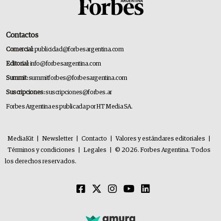
Contactos
Comercial:
publicidad@forbesargentina.com
Editorial:
info@forbesargentina.com
Summit:
summitforbes@forbesargentina.com
Suscripciones:
suscripciones@forbes.ar
Forbes Argentina es publicada por HT Media SA.
MediaKit
|
Newsletter
|
Contacto
|
Valores y estándares editoriales
|
Términos y condiciones
|
Legales
|
© 2026. Forbes Argentina. Todos
los derechos reservados.