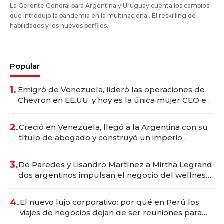
La Gerente General para Argentina y Uruguay cuenta los cambios
que introdujo la pandemia en la multinacional. El reskilling de
habilidades y los nuevos perfiles.
Popular
1.
Emigró de Venezuela, lideró las operaciones de
Chevron en EE.UU. y hoy es la única mujer CEO en
Vaca Muerta
2.
Creció en Venezuela, llegó a la Argentina con su
título de abogado y construyó un imperio
gastronómico que revoluciona las marcas "fast
premium"
3.
De Paredes y Lisandro Martínez a Mirtha Legrand:
dos argentinos impulsan el negocio del wellness
deportivo y el cuidado corporal
4.
El nuevo lujo corporativo: por qué en Perú los
viajes de negocios dejan de ser reuniones para
convertirse en experiencias transformadoras