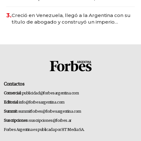
para fundar startups biotech
3.
Creció en Venezuela, llegó a la Argentina con su
título de abogado y construyó un imperio
gastronómico que revoluciona las marcas "fast
premium"
Contactos
Comercial:
publicidad@forbesargentina.com
Editorial:
info@forbesargentina.com
Summit:
summitforbes@forbesargentina.com
Suscripciones:
suscripciones@forbes.ar
Forbes Argentina es publicada por HT Media SA.