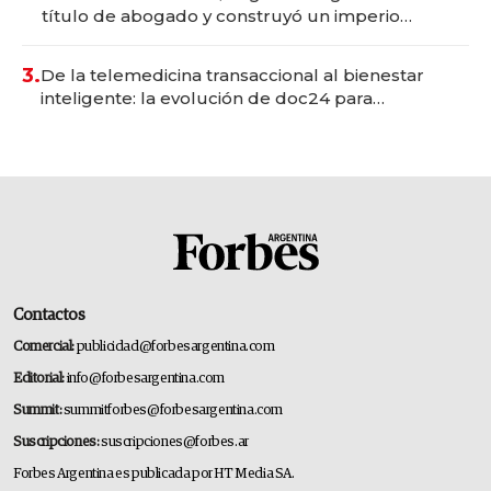
título de abogado y construyó un imperio
gastronómico que revoluciona las marcas "fast
premium"
3.
De la telemedicina transaccional al bienestar
inteligente: la evolución de doc24 para
transformar a las organizaciones
Contactos
Comercial:
publicidad@forbesargentina.com
Editorial:
info@forbesargentina.com
Summit:
summitforbes@forbesargentina.com
Suscripciones:
suscripciones@forbes.ar
Forbes Argentina es publicada por HT Media SA.