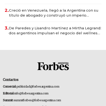
Vaca Muerta
2.
Creció en Venezuela, llegó a la Argentina con su
título de abogado y construyó un imperio
gastronómico que revoluciona las marcas "fast
premium"
3.
De Paredes y Lisandro Martínez a Mirtha Legrand:
dos argentinos impulsan el negocio del wellness
deportivo y el cuidado corporal
Contactos
Comercial:
publicidad@forbesargentina.com
Editorial:
info@forbesargentina.com
Summit:
summitforbes@forbesargentina.com