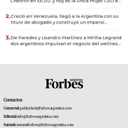
Chevron en EE.UU. y hoy es la única mujer CEO en
Vaca Muerta
2.
Creció en Venezuela, llegó a la Argentina con su
título de abogado y construyó un imperio
gastronómico que revoluciona las marcas "fast
premium"
3.
De Paredes y Lisandro Martínez a Mirtha Legrand:
dos argentinos impulsan el negocio del wellness
deportivo y el cuidado corporal
Contactos
Comercial:
publicidad@forbesargentina.com
Editorial:
info@forbesargentina.com
Summit:
summitforbes@forbesargentina.com