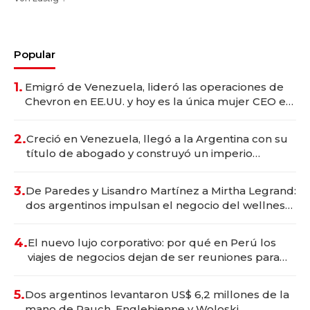
Popular
1.
Emigró de Venezuela, lideró las operaciones de
Chevron en EE.UU. y hoy es la única mujer CEO en
Vaca Muerta
2.
Creció en Venezuela, llegó a la Argentina con su
título de abogado y construyó un imperio
gastronómico que revoluciona las marcas "fast
premium"
3.
De Paredes y Lisandro Martínez a Mirtha Legrand:
dos argentinos impulsan el negocio del wellness
deportivo y el cuidado corporal
4.
El nuevo lujo corporativo: por qué en Perú los
viajes de negocios dejan de ser reuniones para
convertirse en experiencias transformadoras
5.
Dos argentinos levantaron US$ 6,2 millones de la
mano de Rauch, Englebienne y Woloski