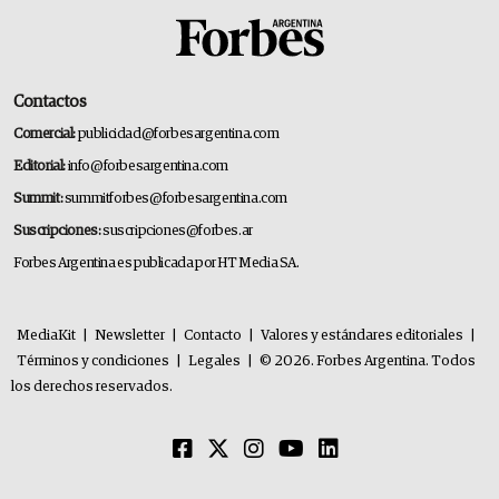
Contactos
Comercial:
publicidad@forbesargentina.com
Editorial:
info@forbesargentina.com
Summit:
summitforbes@forbesargentina.com
Suscripciones:
suscripciones@forbes.ar
Forbes Argentina es publicada por HT Media SA.
MediaKit
|
Newsletter
|
Contacto
|
Valores y estándares editoriales
|
Términos y condiciones
|
Legales
|
© 2026. Forbes Argentina. Todos
los derechos reservados.