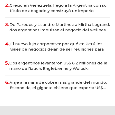
2.
Creció en Venezuela, llegó a la Argentina con su
título de abogado y construyó un imperio
gastronómico que revoluciona las marcas "fast
premium"
3.
De Paredes y Lisandro Martínez a Mirtha Legrand:
dos argentinos impulsan el negocio del wellness
deportivo y el cuidado corporal
4.
El nuevo lujo corporativo: por qué en Perú los
viajes de negocios dejan de ser reuniones para
convertirse en experiencias transformadoras
5.
Dos argentinos levantaron US$ 6,2 millones de la
mano de Rauch, Englebienne y Woloski
6.
Viaje a la mina de cobre más grande del mundo:
Escondida, el gigante chileno que exporta US$
14.000 millones anuales